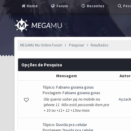
Home
Forum
Recentes
Pesq
MEGAMU Mu Online Forum
Pesquisar
Resultados
Opções de Pesquisa
Mensagem
Autor
Tópico:
Fabiano goiania goias
Postagem:
Fabiano goiania goias
Ola queria saber pq no mobile ios
Ayzac
iphone 11 Não está passando item pra
+ 10 ou +11+ 12 +13ou mais
Tópico:
Duvida pra celular
Postagem:
Duvida pra celular