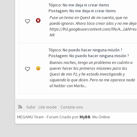
Tópico:
No me deja ni crear items
Postagem:
No me deja ni crear items
Puse un tema en Quest de mi cuenta, que no
puedo ignorar. Ahora toca crear alas y no me dej
https://lh3.googleusercontent.com/fife/A...1&hl=es
MX
Tópico:
No puedo hacer ninguna misión ?
Postagem:
No puedo hacer ninguna misión ?
Buenas noches, tengo un problema en cuánto a
querer hacer las primeras misiones para las
Quest de mis PJ, y he estado investigando y
siguiendo lo que dicen. Pero no me aparece nada
al hablar con Marlo...
Subir
Lite mode
Contate-nos
MEGAMU Team - Forum Criado por
MyBB
.
Mu Online