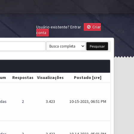
Usuário existente?
Entrar
Criar
conta
rum
Respostas
Visualizações
Postado
[
cre
]
idas
2
3.423
10-15-2023, 06:51 PM