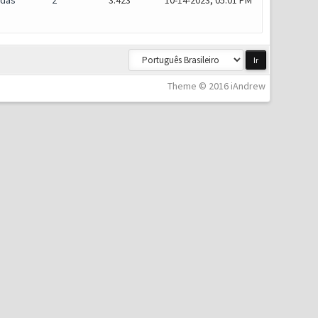
idas
2
3.423
10-14-2023, 05:01 PM
Theme © 2016 iAndrew