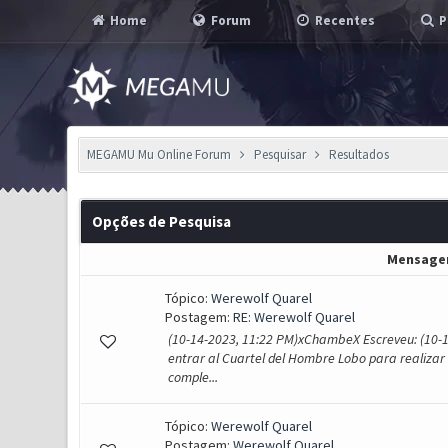
Home
Forum
Recentes
P
MEGAMU Mu Online Forum
Pesquisar
Resultados
Opções de Pesquisa
Mensag
Tópico:
Werewolf Quarel
Postagem:
RE: Werewolf Quarel
(10-14-2023, 11:22 PM)xChambeX Escreveu: (10-1
entrar al Cuartel del Hombre Lobo para realizar
comple...
Tópico:
Werewolf Quarel
Postagem:
Werewolf Quarel