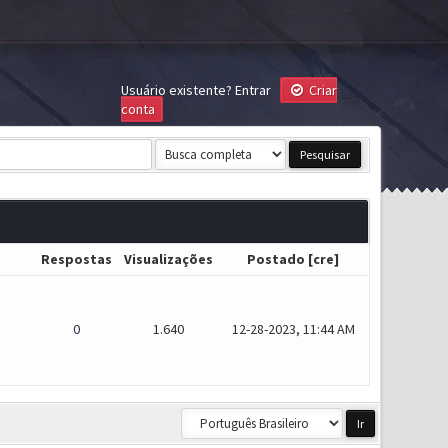
Usuário existente?
Entrar
Criar
conta
Respostas
Visualizações
Postado
[
cre
]
0
1.640
12-28-2023, 11:44 AM