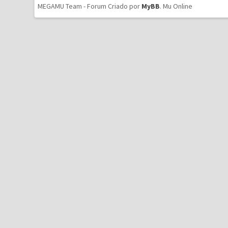
MEGAMU Team - Forum Criado por
MyBB
.
Mu Online