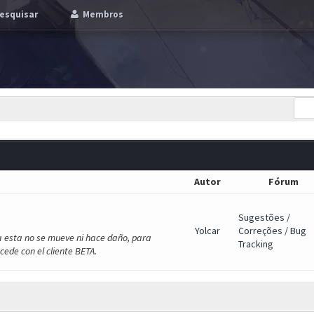
esquisar
Membros
Autor
Fórum
Sugestões /
Yolcar
Correções / Bug
a esta no se mueve ni hace daño, para
Tracking
ede con el cliente BETA.