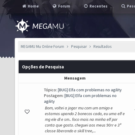
Home
Forum
Recentes
Pesq
MEGAMU Mu Online Forum
Pesquisar
Resultados
Opções de Pesquisa
Mensagem
Tópico:
[BUG] Elfa com problemas no agility
Postagem:
[BUG] Elfa com problemas no
agility
Bom, voltei a jogar mu com um amigo e
estamos upando 2 bonecos cada, eu uma elf e
mg ele dl e sm.. foco mais na minha elf por
conta que gosto. cheguei aos meus 90rr e 3ª
classe liberando a skill tree,...