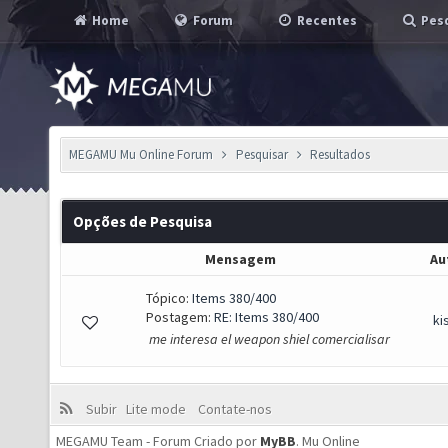
Home
Forum
Recentes
Pesq
MEGAMU Mu Online Forum
Pesquisar
Resultados
Opções de Pesquisa
Mensagem
Au
Tópico:
Items 380/400
Postagem:
RE: Items 380/400
ki
me interesa el weapon shiel comercialisar
Subir
Lite mode
Contate-nos
MEGAMU Team - Forum Criado por
MyBB
.
Mu Online