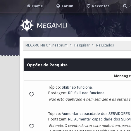
Home
Forum
Recentes
P
MEGAMU Mu Online Forum
Pesquisar
Resultados
Opções de Pesquisa
Mensag
Tópico:
Skill nao funciona.
Postagem:
RE: Skill nao funciona.
Não esta quebrada e nem sem zen e as outras sk
Tópico:
Aumentar capacidade dos SERVIDORES
Postagem:
RE: Aumentar capacidade dos SERV
Entendo. O evento de star esta muito bom. po