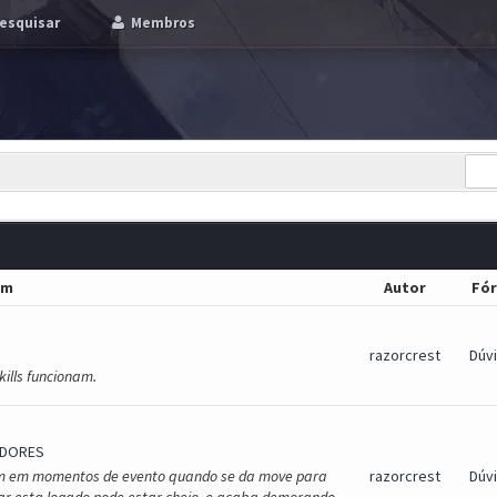
esquisar
Membros
em
Autor
Fó
razorcrest
Dúv
ills funcionam.
IDORES
rem em momentos de evento quando se da move para
razorcrest
Dúv