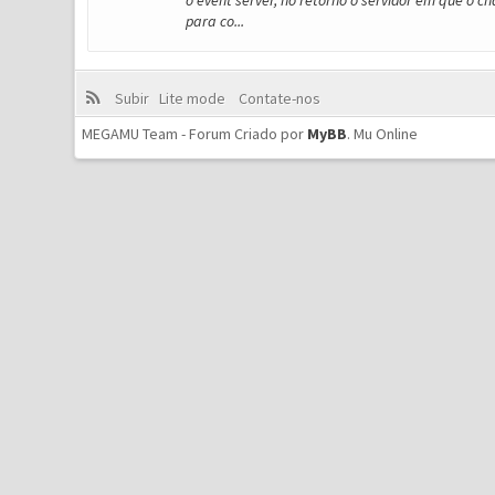
o event server, no retorno o servidor em que o 
para co...
Subir
Lite mode
Contate-nos
MEGAMU Team - Forum Criado por
MyBB
.
Mu Online