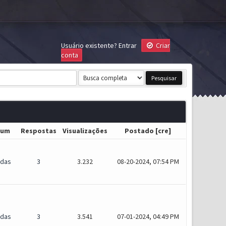
Usuário existente?
Entrar
Criar
conta
rum
Respostas
Visualizações
Postado
[
cre
]
idas
3
3.232
08-20-2024, 07:54 PM
idas
3
3.541
07-01-2024, 04:49 PM