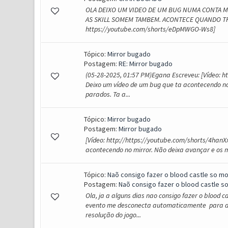
OLA DEIXO UM VIDEO DE UM BUG NUMA CONTA MI
AS SKILL SOMEM TAMBEM. ACONTECE QUANDO TR
https://youtube.com/shorts/eDpMWGO-Ws8]
Tópico:
Mirror bugado
Postagem:
RE: Mirror bugado
(05-28-2025, 01:57 PM)Egana Escreveu: [Vídeo: 
Deixo um vídeo de um bug que ta acontecendo no
parados. Ta a...
Tópico:
Mirror bugado
Postagem:
Mirror bugado
[Vídeo: http://https://youtube.com/shorts/4han
acontecendo no mirror. Não deixa avançar e os 
Tópico:
Naõ consigo fazer o blood castle so mo
Postagem:
Naõ consigo fazer o blood castle s
Ola, ja a alguns dias nao consigo fazer o blood 
evento me desconecta automaticamente para a te
resolução do jogo...