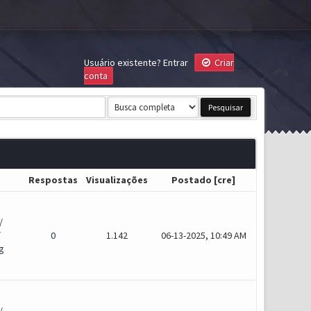
Usuário existente?
Entrar
Criar
conta
Respostas
Visualizações
Postado
[
cre
]
/
/
0
1.142
06-13-2025, 10:49 AM
g