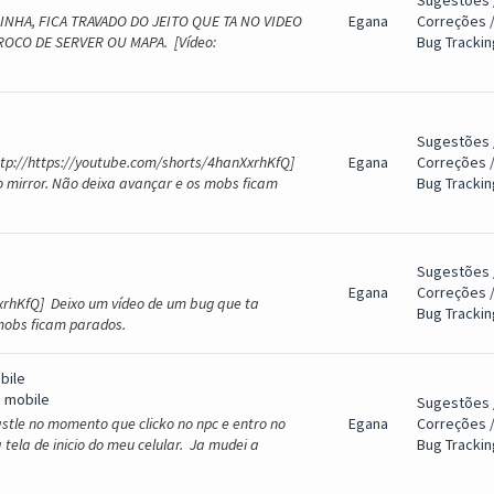
Sugestões 
NHA, FICA TRAVADO DO JEITO QUE TA NO VIDEO
Egana
Correções 
OCO DE SERVER OU MAPA. [Vídeo:
Bug Trackin
Sugestões 
http://https://youtube.com/shorts/4hanXxrhKfQ]
Egana
Correções 
 mirror. Não deixa avançar e os mobs ficam
Bug Trackin
Sugestões 
Egana
Correções 
XxrhKfQ] Deixo um vídeo de um bug que ta
Bug Trackin
mobs ficam parados.
bile
o mobile
Sugestões 
castle no momento que clicko no npc e entro no
Egana
Correções 
la de inicio do meu celular. Ja mudei a
Bug Trackin