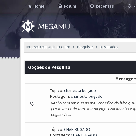
Home
Forum
Recentes
P
MEGAMU Mu Online Forum
Pesquisar
Resultados
Opções de Pesquisa
Mensage
Tópico:
char esta bugado
Postagem:
char esta bugado
Venho com um bug no meu char fica do jeito que 
pra fazer nada fora sair do jogo. Isso acontece 
engine. Ac...
Tópico:
CHAR BUGADO
Postagem:
CHAR BUGADO