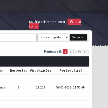
Usuário existente?
Entrar
Criar
conta
Páginas (2):
1
2
Próximo »
um
Respostas
Visualizações
Postado
[
cre
]
mas
9
27.255
09-01-2018, 11:55 AM