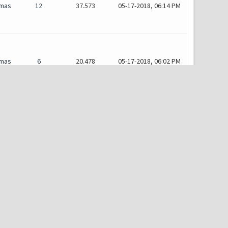
mas
12
37.573
05-17-2018, 06:14 PM
mas
6
20.478
05-17-2018, 06:02 PM
mas
8
25.060
05-17-2018, 06:00 PM
mas
22
102.779
05-14-2018, 05:09 PM
mas
6
20.478
04-25-2018, 08:13 PM