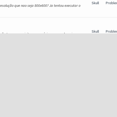
Skull
Proble
resolução que nao seja 800x600? Ja tentou executar o
Skull
Proble
ão tem os requisitos necessários para rodar o jogo.
netFramework 4.6 versões 32 e 64 bits. Sim, instalar...
Skull
Proble
ixos pela staff? Qual a configuração do seu computador?
 o MEGAMU (Versão Antiga)
u?(Solução)
Skull
Proble
strador e ai sim alterar a resolução, poste aqui se
Skull
Proble