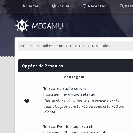
Home
Forum
Recentes
Pesq
MEGAMU Mu Online Forum
Pesquisar
Resultados
Opções de Pesquisa
Mensagem
Tópico:
evolução sets rud
Postagem:
evolução sets rud
Olá, gostaria de saber se pra evoluir os sets
ruds eles precisam ta +11 ou pode está +12 em
diante.
Tópico:
Evento ataque zumbi
Postagem:
RE: Evento ataque zumbi