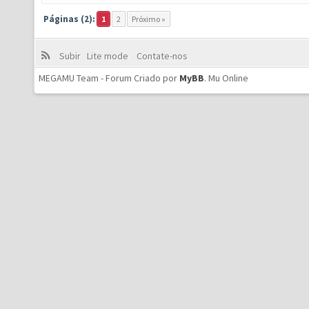
Páginas (2):
1
2
Próximo »
Subir
Lite mode
Contate-nos
MEGAMU Team - Forum Criado por
MyBB
.
Mu Online