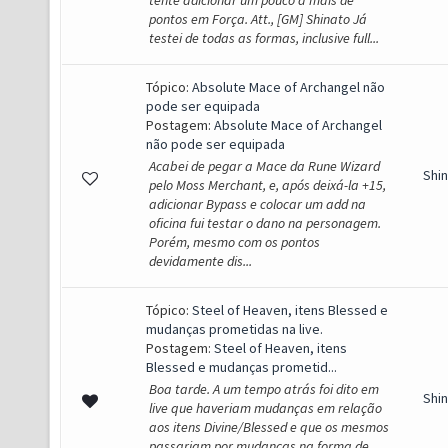
tente adicionar um pouco a mais de
pontos em Força. Att., [GM] Shinato Já
testei de todas as formas, inclusive full...
Tópico:
Absolute Mace of Archangel não
pode ser equipada
Postagem:
Absolute Mace of Archangel
não pode ser equipada
Acabei de pegar a Mace da Rune Wizard
Shi
pelo Moss Merchant, e, após deixá-la +15,
adicionar Bypass e colocar um add na
oficina fui testar o dano na personagem.
Porém, mesmo com os pontos
devidamente dis...
Tópico:
Steel of Heaven, itens Blessed e
mudanças prometidas na live.
Postagem:
Steel of Heaven, itens
Blessed e mudanças prometid...
Boa tarde. A um tempo atrás foi dito em
Shi
live que haveriam mudanças em relação
aos itens Divine/Blessed e que os mesmos
passariam por mudanças na forma de