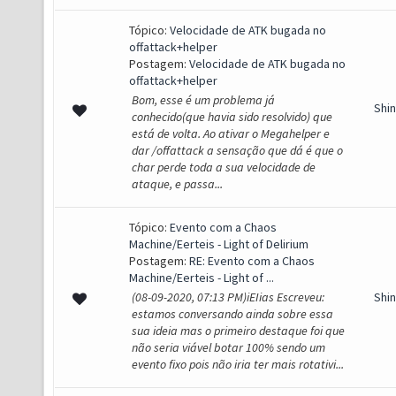
Tópico:
Velocidade de ATK bugada no
offattack+helper
Postagem:
Velocidade de ATK bugada no
offattack+helper
Bom, esse é um problema já
Shi
conhecido(que havia sido resolvido) que
está de volta. Ao ativar o Megahelper e
dar /offattack a sensação que dá é que o
char perde toda a sua velocidade de
ataque, e passa...
Tópico:
Evento com a Chaos
Machine/Eerteis - Light of Delirium
Postagem:
RE: Evento com a Chaos
Machine/Eerteis - Light of ...
(08-09-2020, 07:13 PM)iEIias Escreveu:
Shi
estamos conversando ainda sobre essa
sua ideia mas o primeiro destaque foi que
não seria viável botar 100% sendo um
evento fixo pois não iria ter mais rotativi...