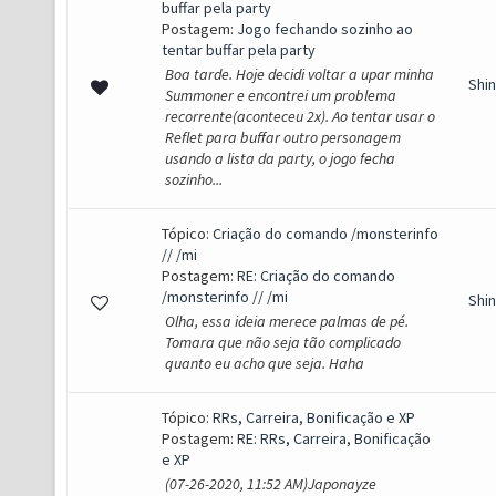
buffar pela party
Postagem:
Jogo fechando sozinho ao
tentar buffar pela party
Boa tarde. Hoje decidi voltar a upar minha
Shi
Summoner e encontrei um problema
recorrente(aconteceu 2x). Ao tentar usar o
Reflet para buffar outro personagem
usando a lista da party, o jogo fecha
sozinho...
Tópico:
Criação do comando /monsterinfo
// /mi
Postagem:
RE: Criação do comando
/monsterinfo // /mi
Shi
Olha, essa ideia merece palmas de pé.
Tomara que não seja tão complicado
quanto eu acho que seja. Haha
Tópico:
RRs, Carreira, Bonificação e XP
Postagem:
RE: RRs, Carreira, Bonificação
e XP
(07-26-2020, 11:52 AM)Japonayze