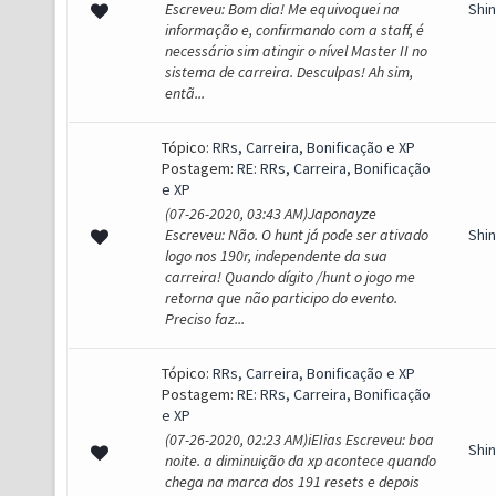
Escreveu: Bom dia! Me equivoquei na
Shi
informação e, confirmando com a staff, é
necessário sim atingir o nível Master II no
sistema de carreira. Desculpas! Ah sim,
entã...
Tópico:
RRs, Carreira, Bonificação e XP
Postagem:
RE: RRs, Carreira, Bonificação
e XP
(07-26-2020, 03:43 AM)Japonayze
Escreveu: Não. O hunt já pode ser ativado
Shi
logo nos 190r, independente da sua
carreira! Quando dígito /hunt o jogo me
retorna que não participo do evento.
Preciso faz...
Tópico:
RRs, Carreira, Bonificação e XP
Postagem:
RE: RRs, Carreira, Bonificação
e XP
(07-26-2020, 02:23 AM)iEIias Escreveu: boa
Shi
noite. a diminuição da xp acontece quando
chega na marca dos 191 resets e depois