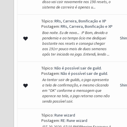
disso vai cair novamente nos 198 resets, o
sistema de carreira é apenas u...
Tópico:
RRs, Carreira, Bonificação e XP
Postagem:
RRs, Carreira, Bonificação e XP
Boa noite. Eu de novo... :P Bom, devido a
pandemia e ao tempo ócio me dediquei
Shi
bastante nos resets e consegui chegar
aos 191rr pouco mais de duas semanas
após ter iniciado no jogo. Entendi, lendo ...
Tópico:
Não é possível sair de guild.
Postagem:
Não é possível sair de guild.
Ao tentar sair de guilds, o jogo apresenta
a tela de confirmação, e mesmo clicando
Shi
em "OK" conforme a mensagem que
aparece na tela, o jogo retorna como não
sendo possível sair.
Tópico:
Rune wizard
Postagem:
RE: Rune wizard
(07-20-2020, 07:10 PM)Pharion Escreveu: A