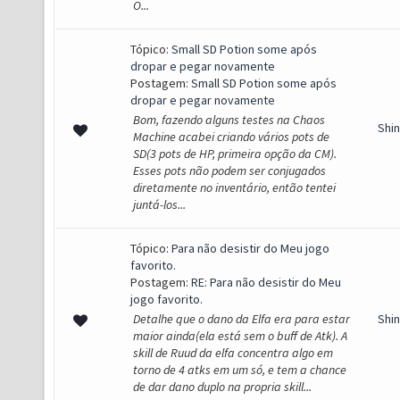
O...
Tópico:
Small SD Potion some após
dropar e pegar novamente
Postagem:
Small SD Potion some após
dropar e pegar novamente
Bom, fazendo alguns testes na Chaos
Shi
Machine acabei criando vários pots de
SD(3 pots de HP, primeira opção da CM).
Esses pots não podem ser conjugados
diretamente no inventário, então tentei
juntá-los...
Tópico:
Para não desistir do Meu jogo
favorito.
Postagem:
RE: Para não desistir do Meu
jogo favorito.
Detalhe que o dano da Elfa era para estar
Shi
maior ainda(ela está sem o buff de Atk). A
skill de Ruud da elfa concentra algo em
torno de 4 atks em um só, e tem a chance
de dar dano duplo na propria skill...