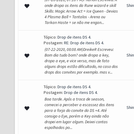
onde dropa os itens da Rune wizard e skill
Shi
Skills: Magic Arrow Act = Ice Queen - Devias
4 Plasma Ball = Tantalos - Arena ou
Tarkan Haste = se não me engan...
Tópico:
Drop de itens DS 4.
Postagem:
RE: Drop de itens DS 4.
(07-22-2020, 08:08 AM)DreikeR Escreveu:
Bom dia tudo bom? onde dropa a key,
Shi
dropa a eye, e vice versa, mas de fato
alguns drops estão dificultado, no caso dos
drops dos convites por exemplo. mas v...
Tópico:
Drop de itens DS 4.
Postagem:
Drop de itens DS 4.
Boa tarde. Após a troca de season,
comecei a perceber a escassez dos itens
Shi
para a forja do convite da DS +4. Até
consigo o Eye, porém a Key ainda não
dropei em lugar algum. Deixei contas
espalhadas po...