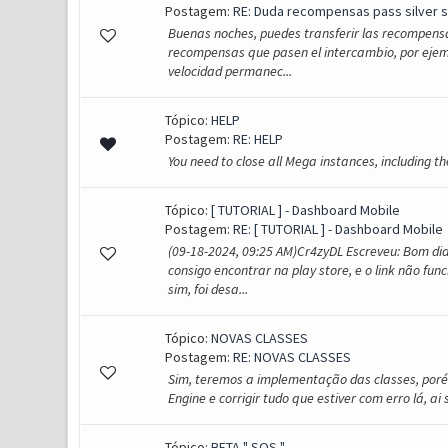
Postagem:
RE: Duda recompensas pass silver 
Buenas noches, puedes transferir las recompens
recompensas que pasen el intercambio, por ejempl
velocidad permanec...
Tópico:
HELP
Postagem:
RE: HELP
You need to close all Mega instances, including 
Tópico:
[ TUTORIAL ] - Dashboard Mobile
Postagem:
RE: [ TUTORIAL ] - Dashboard Mobile
(09-18-2024, 09:25 AM)Cr4zyDL Escreveu: Bom di
consigo encontrar na play store, e o link não fun
sim, foi desa...
Tópico:
NOVAS CLASSES
Postagem:
RE: NOVAS CLASSES
Sim, teremos a implementação das classes, poré
Engine e corrigir tudo que estiver com erro lá, a
Tópico:
BETA " SOS "