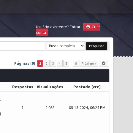
Usuário existente?
Entrar
Criar
conta
Páginas (9):
1
2
3
4
5
...
9
Próximo »
Respostas
Visualizações
Postado
[
cre
]
/
1
2.035
09-18-2024, 06:24 PM
g