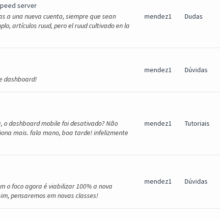
speed server
as a una nueva cuenta, siempre que sean
mendez1
Dudas
o, artículos ruud, pero el ruud cultivado en la
mendez1
Dúvidas
the dashboard!
a, o dashboard mobile foi desativado? Não
mendez1
Tutoriais
ciona mais. fala mano, boa tarde! infelizmente
mendez1
Dúvidas
m o foco agora é viabilizar 100% a nova
i sim, pensaremos em novas classes!