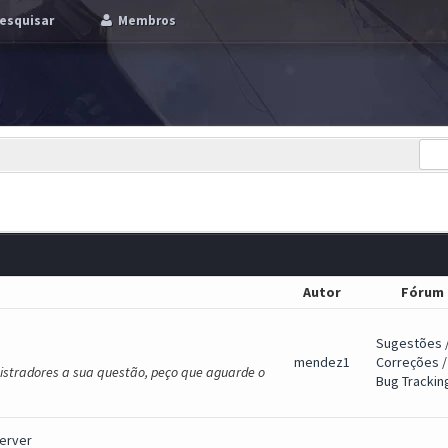
esquisar
Membros
Autor
Fórum
Sugestões 
mendez1
Correções /
nistradores a sua questão, peço que aguarde o
Bug Trackin
erver