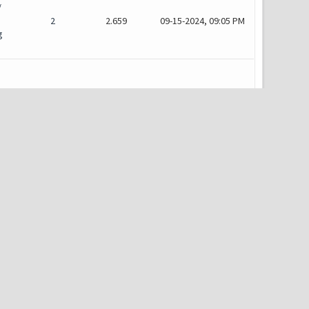
/
2
2.659
09-15-2024, 09:05 PM
g
3
3.526
09-15-2024, 09:55 AM
/
1
2.069
07-03-2024, 09:33 AM
g
1
2.211
12-09-2023, 11:48 AM