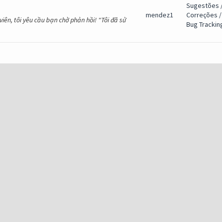
Sugestões 
mendez1
Correções /
iên, tôi yêu cầu bạn chờ phản hồi! "Tôi đã sử
Bug Trackin
ssando o seu feedback para a administração,
mendez1
Sugestões
 matar os gorgons, caso tenha alguém
ugada em lorencia
Sugestões 
toda bugada e...
mendez1
Correções /
solvido dessa forma, feche o jogo e mude a
Bug Trackin
o antiga!
mendez1
Problemas
agina do facebook, lá eles vão poder te
ww.facebook.com/megamu.net