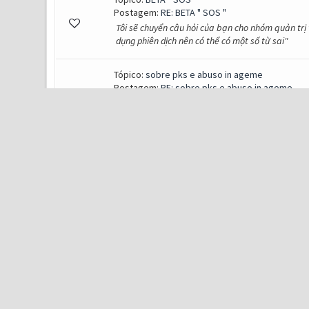
Postagem:
RE: BETA " SOS "
Tôi sẽ chuyển câu hỏi của bạn cho nhóm quản trị v
dụng phiên dịch nên có thể có một số từ sai"
Tópico:
sobre pks e abuso in ageme
Postagem:
RE: sobre pks e abuso in ageme
Bom dia, tudo certo ? Então irmão, estarei repa
porém para que você consiga retirar o pk, deve
disputando com você, você...
Tópico:
Tento entrar no jogo e tela fica toda b
Postagem:
RE: Tento entrar no jogo e tela fica 
Tentou fechar e abrir o jogo ? caso não tenha re
resolução abra o jogo, feche e volte pra resoluçã
Tópico:
Lock acount
Postagem:
RE: Lock acount
bom dia, peço que entre em contato através da p
ajudar melhor com o seu problema! https://w