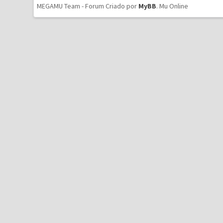
MEGAMU Team - Forum Criado por
MyBB
.
Mu Online