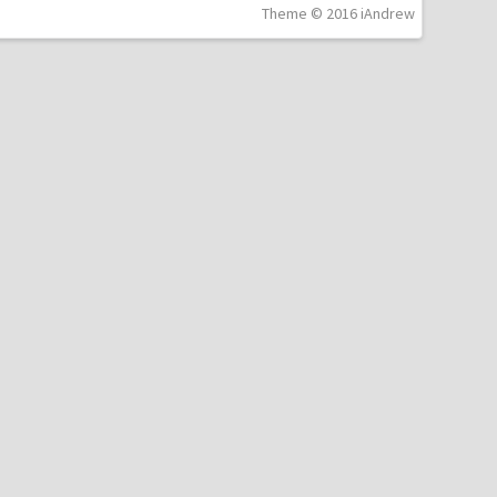
Theme © 2016 iAndrew