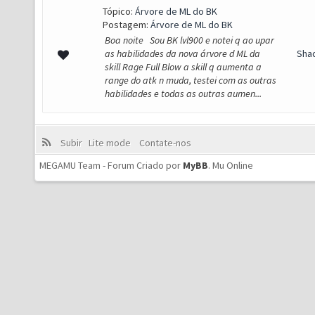
Tópico:
Árvore de ML do BK
Postagem:
Árvore de ML do BK
Boa noite Sou BK lvl900 e notei q ao upar
as habilidades da nova árvore d ML da
Sha
skill Rage Full Blow a skill q aumenta a
range do atk n muda, testei com as outras
habilidades e todas as outras aumen...
Subir
Lite mode
Contate-nos
MEGAMU Team - Forum Criado por
MyBB
.
Mu Online