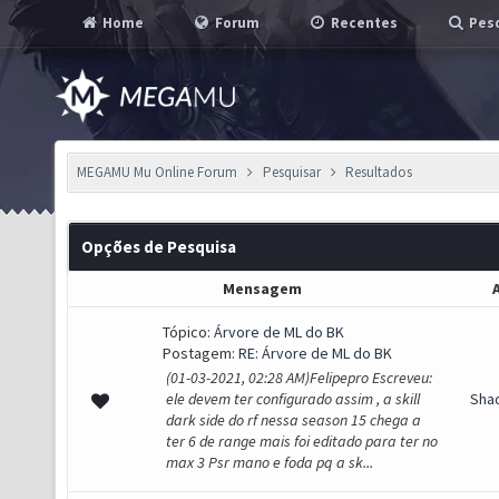
Home
Forum
Recentes
Pesq
MEGAMU Mu Online Forum
Pesquisar
Resultados
Opções de Pesquisa
Mensagem
Tópico:
Árvore de ML do BK
Postagem:
RE: Árvore de ML do BK
(01-03-2021, 02:28 AM)Felipepro Escreveu:
ele devem ter configurado assim , a skill
Sha
dark side do rf nessa season 15 chega a
ter 6 de range mais foi editado para ter no
max 3 Psr mano e foda pq a sk...