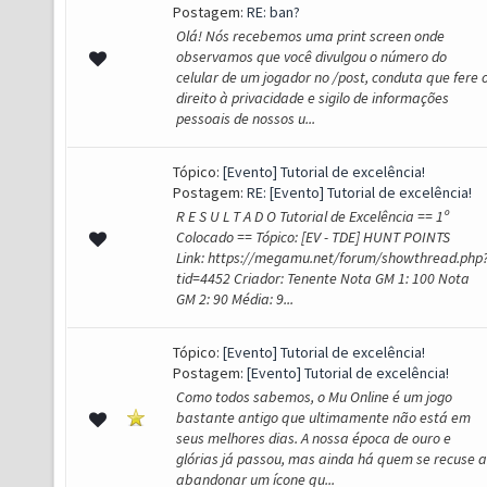
Postagem:
RE: ban?
Olá! Nós recebemos uma print screen onde
observamos que você divulgou o número do
celular de um jogador no /post, conduta que fere 
direito à privacidade e sigilo de informações
pessoais de nossos u...
Tópico:
[Evento] Tutorial de excelência!
Postagem:
RE: [Evento] Tutorial de excelência!
R E S U L T A D O Tutorial de Excelência == 1º
Colocado == Tópico: [EV - TDE] HUNT POINTS
Link: https://megamu.net/forum/showthread.php
tid=4452 Criador: Tenente Nota GM 1: 100 Nota
GM 2: 90 Média: 9...
Tópico:
[Evento] Tutorial de excelência!
Postagem:
[Evento] Tutorial de excelência!
Como todos sabemos, o Mu Online é um jogo
bastante antigo que ultimamente não está em
seus melhores dias. A nossa época de ouro e
glórias já passou, mas ainda há quem se recuse a
abandonar um ícone qu...