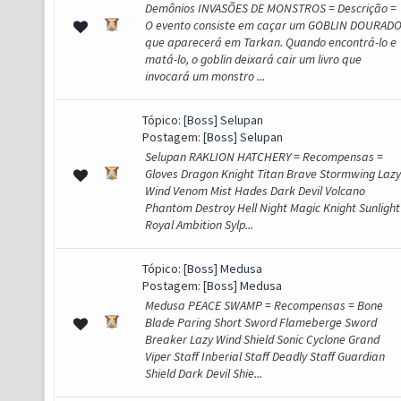
Demônios INVASÕES DE MONSTROS = Descrição =
O evento consiste em caçar um GOBLIN DOURAD
que aparecerá em Tarkan. Quando encontrá-lo e
matá-lo, o goblin deixará cair um livro que
invocará um monstro ...
Tópico:
[Boss] Selupan
Postagem:
[Boss] Selupan
Selupan RAKLION HATCHERY = Recompensas =
Gloves Dragon Knight Titan Brave Stormwing Lazy
Wind Venom Mist Hades Dark Devil Volcano
Phantom Destroy Hell Night Magic Knight Sunlight
Royal Ambition Sylp...
Tópico:
[Boss] Medusa
Postagem:
[Boss] Medusa
Medusa PEACE SWAMP = Recompensas = Bone
Blade Paring Short Sword Flameberge Sword
Breaker Lazy Wind Shield Sonic Cyclone Grand
Viper Staff Inberial Staff Deadly Staff Guardian
Shield Dark Devil Shie...