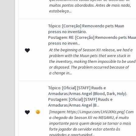
muitos pontos abordados. Antes de mais nada,
estabeleça...
Tópico:
[Correção] Removendo pets Muun
presos no inventário.
Postagem:
RE: [Correção] Removendo pets Muu
presos no inven...
At the beginning of Season XII release, we had a
problem with the Muun pets that were stuck in
the inventory, making them impossible to be used
or disposed. The problem occurred because of
a change in...
Tópico:
[Oficial] [STAFF] Ruuds e
Armaduras/Armas Angel (Blood, Dark, Holy).
Postagem:
[Oficial] [STAFF] Ruuds e
Armaduras/Armas Angel (B...
[Imagem: https://i.imgur.com/LHVJXMz.png] Com
a chegada da Season XII no MEGAMU, é muito
importante para quem deseja se tornar o mais
forte jogador do servidor estar atento às
novidades e oportunidad...