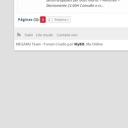
serão dropadas por boss morto. = Horários =
Diariamente 21:00H Consulte o cr...
Páginas (2):
1
2
Próximo »
Subir
Lite mode
Contate-nos
MEGAMU Team - Forum Criado por
MyBB
.
Mu Online