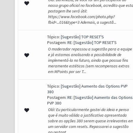
nosso grupo oficial no facebook, acredito que est
postagem lhe será útil:
https://www.facebook.com/photo.php?
fbid=...016&type=3 Ademais, a sugestã...
Tópico:
[Sugestão] TOP RESET'S
Postagem:
RE: [Sugestão] TOP RESET'S
O moderador repassou a sugestão para a equipe
e já estamos analisando a possibilidade de
implementá-la no futuro, ainda que possua fins
meramente estéticos (sem recompensas extras
em MPoints por ser T...
Tópico:
[Sugestão] Aumento das Options PVP
380
Postagem:
RE: [Sugestão] Aumento das Options
PVP 380
Olá! Eu particularmente gostei da ideia e penso
que é muito válida a justificativa apresentada
sobre as opções 380 serem quase irrelevantes e
um servidor com resets. Repassarei a sugestão
ao restant...