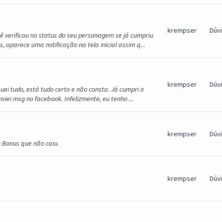
krempser
Dúv
ê verificou no status do seu personagem se já cumpriu
 aparece uma notificação na tela inicial assim q...
krempser
Dúv
uei tudo, está tudo certo e não consta. Já cumpri o
nviei msg no facebook. Infelizmente, eu tenho ...
krempser
Dúv
o Bonus que não caiu.
krempser
Dúv