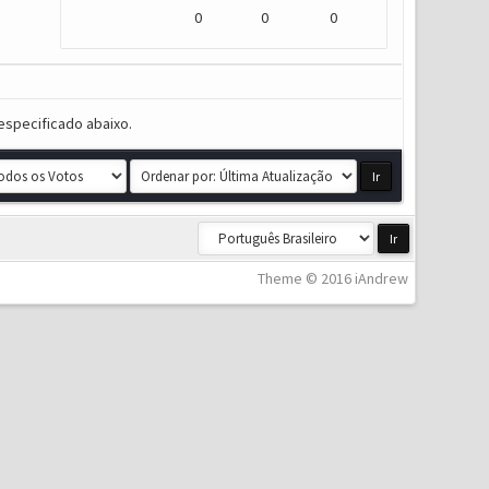
0
0
0
especificado abaixo.
Theme © 2016 iAndrew