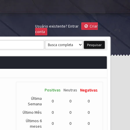
Usuário existente?
Entrar
Criar
conta
Positivas
Neutras
Negativas
Última
0
0
0
Semana
Último Mês
0
0
0
Últimos 6
0
0
0
meses