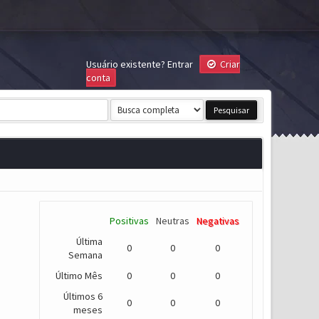
Usuário existente?
Entrar
Criar
conta
Positivas
Neutras
Negativas
Última
0
0
0
Semana
Último Mês
0
0
0
Últimos 6
0
0
0
meses