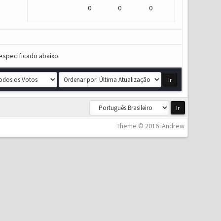
0
0
0
especificado abaixo.
Theme © 2016 iAndrew