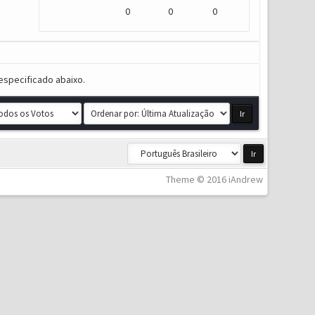
0
0
0
especificado abaixo.
Theme © 2016 iAndrew