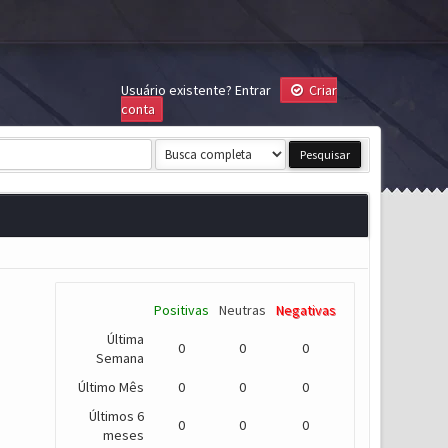
Usuário existente?
Entrar
Criar
conta
Positivas
Neutras
Negativas
Última
0
0
0
Semana
Último Mês
0
0
0
Últimos 6
0
0
0
meses