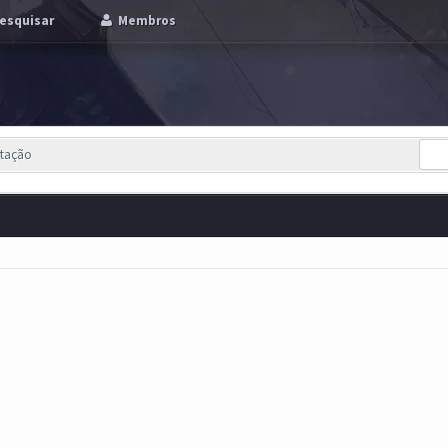
esquisar
Membros
utação