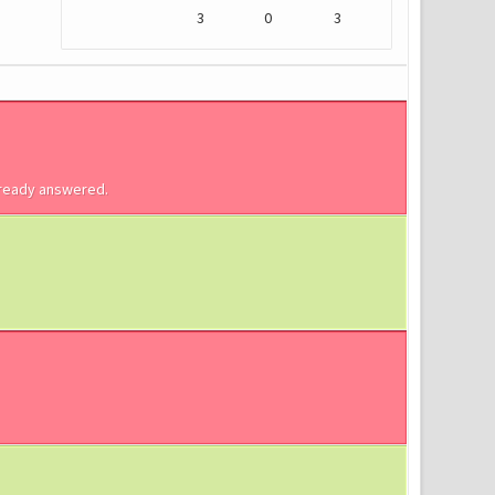
3
0
3
lready answered.