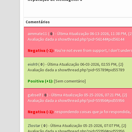
Comentários
aimmate11
(
0
) - Última Atualização 06-13-2026, 11:38 PM, {2
Avaliação dada a showthread.php?pid=56144#pid56144
Negativa (-1):
You're not even from support, I don't unde
eioh9
(
0
) - Última Atualização 06-03-2026, 02:55 PM, {2}
Avaliação dada a showthread.php?pid=55789#pid55789
Positiva (+1):
[Sem comentário]
gabself
(
0
) - Última Atualização 05-25-2026, 07:21 PM, {2}
Avaliação dada a showthread.php?pid=55956#pid55956
Negativa (-1):
respondendo coisas que ja foi respondida, 
Zlostar
(
0
) - Última Atualização 05-25-2026, 07:07 PM, {2}
Avaliação dada a showthread.php?pid=55956#pid55956