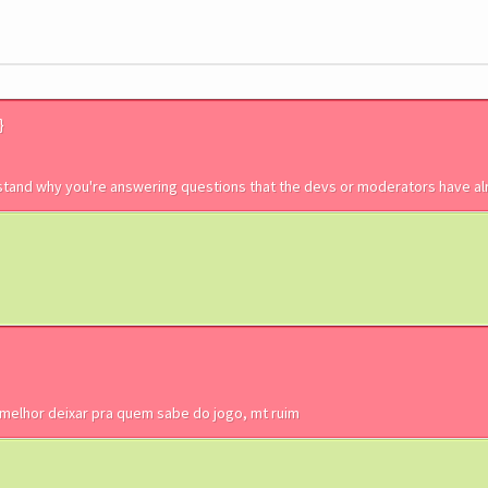
}
rstand why you're answering questions that the devs or moderators have a
melhor deixar pra quem sabe do jogo, mt ruim