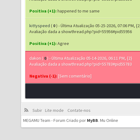
Positiva (+1):
happened to me same
kittyspeed
(
0
) - Última Atualização 05-25-2026, 07:06 PM, {2
Avaliação dada a showthread.php?pid=55956#pid55956
Positiva (+1):
Agree
dakon
(
0
) - Última Atualização 05-14-2026, 06:11 PM, {2}
Avaliação dada a showthread.php?pid=55783#pid55783
Negativa (-1):
[Sem comentário]
Subir
Lite mode
Contate-nos
MEGAMU Team - Forum Criado por
MyBB
.
Mu Online