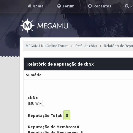
Home
Forum
Recentes
P
MEGAMU Mu Online Forum
Perfil de cbNx
Relatório de Rep
Relatório de Reputação de cbNx
Sumário
cbNx
(MU Wiki)
0
Reputação Total:
Reputação de Membros: 0
Reputação de Mensagens: 6