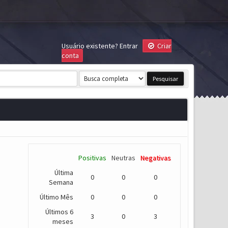
Usuário existente?
Entrar
Criar
conta
Positivas
Neutras
Negativas
Última
0
0
0
Semana
Último Mês
0
0
0
Últimos 6
3
0
3
meses