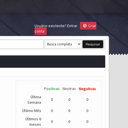
Usuário existente?
Entrar
Criar
conta
Positivas
Neutras
Negativas
Última
0
0
0
Semana
Último Mês
0
0
0
Últimos 6
0
0
0
meses