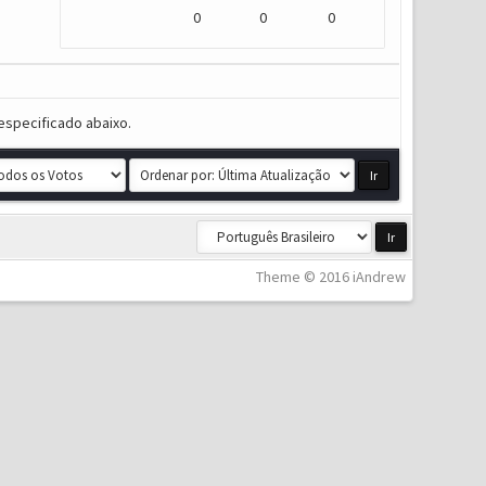
0
0
0
especificado abaixo.
Theme © 2016 iAndrew