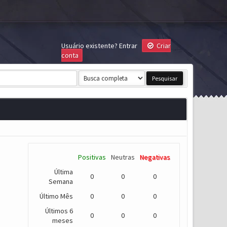
Usuário existente?
Entrar
Criar
conta
Positivas
Neutras
Negativas
Última
0
0
0
Semana
Último Mês
0
0
0
Últimos 6
0
0
0
meses