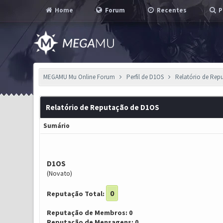
Home
Forum
Recentes
P
MEGAMU Mu Online Forum
Perfil de D1OS
Relatório de Rep
Relatório de Reputação de D1OS
Sumário
D1OS
(Novato)
0
Reputação Total:
Reputação de Membros: 0
Reputação de Mensagens: 0