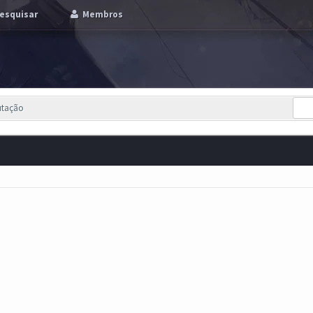
esquisar
Membros
utação