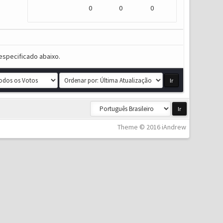
0
0
0
especificado abaixo.
Theme © 2016 iAndrew