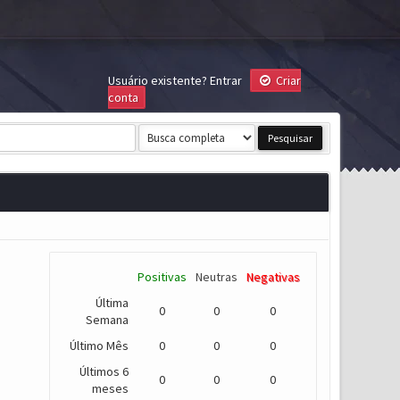
Usuário existente?
Entrar
Criar
conta
Positivas
Neutras
Negativas
Última
0
0
0
Semana
Último Mês
0
0
0
Últimos 6
0
0
0
meses