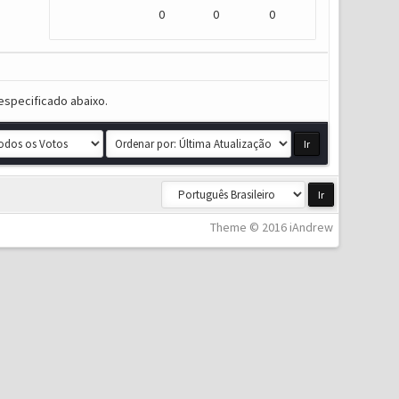
0
0
0
especificado abaixo.
Theme © 2016 iAndrew