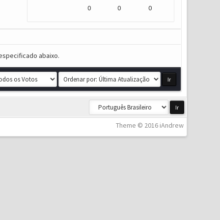
0
0
0
especificado abaixo.
Theme © 2016 iAndrew