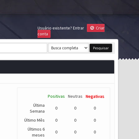
Usuário existente?
Entrar
Criar
conta
Positivas
Neutras
Negativas
Última
0
0
0
Semana
Último Mês
0
0
0
Últimos 6
0
0
0
meses