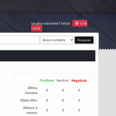
Usuário existente?
Entrar
Criar
conta
Positivas
Neutras
Negativas
Última
0
0
0
Semana
Último Mês
0
0
0
Últimos 6
0
0
0
meses