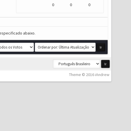
0
0
0
especificado abaixo.
Theme © 2016 iAndrew