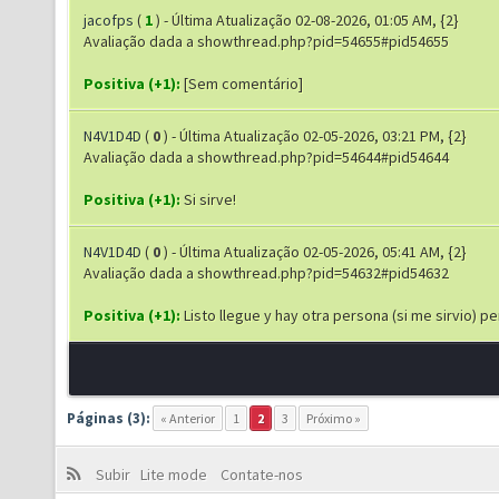
jacofps
(
1
) - Última Atualização 02-08-2026, 01:05 AM, {2}
Avaliação dada a showthread.php?pid=54655#pid54655
Positiva (+1):
[Sem comentário]
N4V1D4D
(
0
) - Última Atualização 02-05-2026, 03:21 PM, {2}
Avaliação dada a showthread.php?pid=54644#pid54644
Positiva (+1):
Si sirve!
N4V1D4D
(
0
) - Última Atualização 02-05-2026, 05:41 AM, {2}
Avaliação dada a showthread.php?pid=54632#pid54632
Positiva (+1):
Listo llegue y hay otra persona (si me sirvio)
Páginas (3):
« Anterior
1
2
3
Próximo »
Subir
Lite mode
Contate-nos