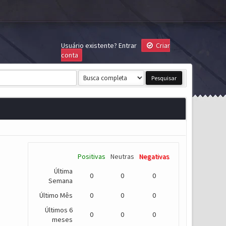
Usuário existente?
Entrar
Criar
conta
Positivas
Neutras
Negativas
Última
0
0
0
Semana
Último Mês
0
0
0
Últimos 6
0
0
0
meses