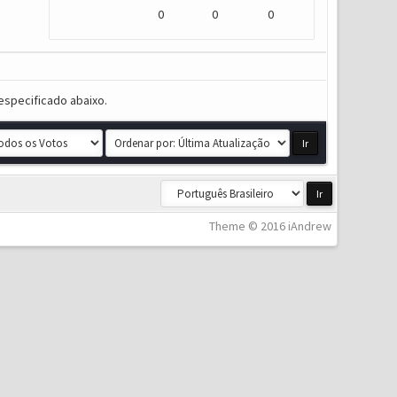
0
0
0
especificado abaixo.
Theme © 2016 iAndrew