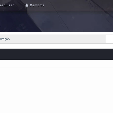
esquisar
Membros
putação