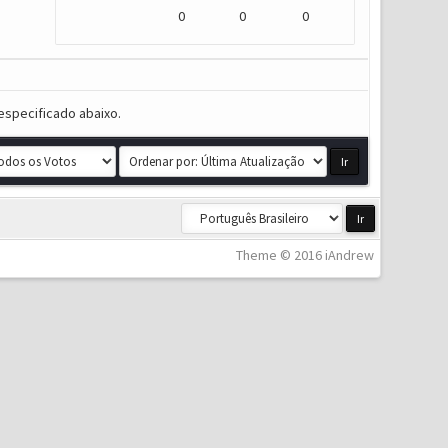
0
0
0
especificado abaixo.
Theme © 2016 iAndrew