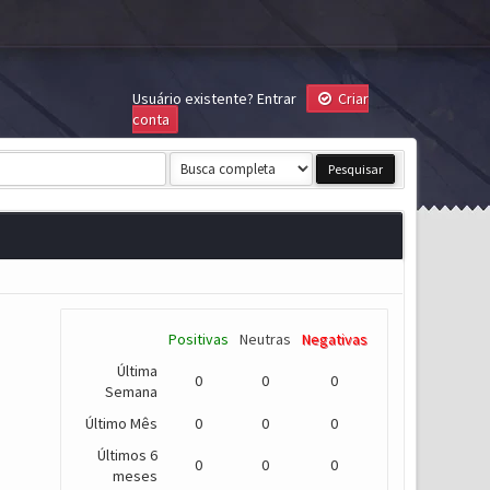
Usuário existente?
Entrar
Criar
conta
Positivas
Neutras
Negativas
Última
0
0
0
Semana
Último Mês
0
0
0
Últimos 6
0
0
0
meses