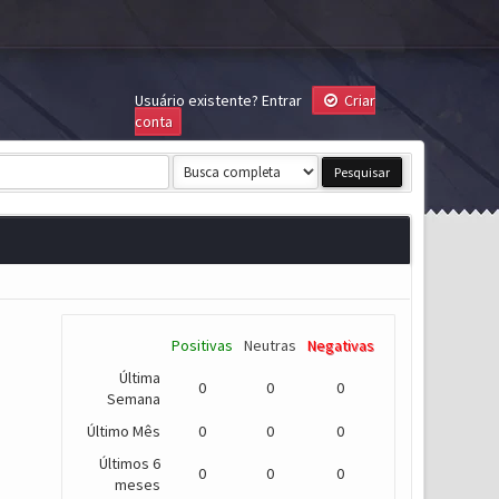
Usuário existente?
Entrar
Criar
conta
Positivas
Neutras
Negativas
Última
0
0
0
Semana
Último Mês
0
0
0
Últimos 6
0
0
0
meses