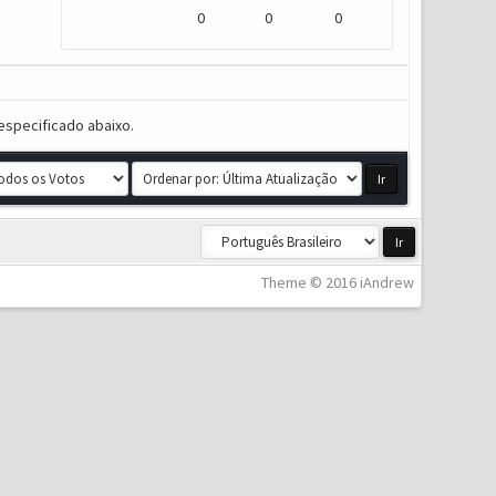
0
0
0
especificado abaixo.
Theme © 2016 iAndrew