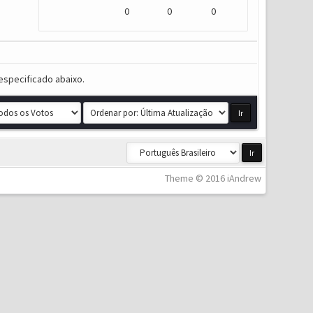
0
0
0
especificado abaixo.
Theme © 2016 iAndrew