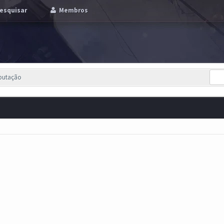
esquisar
Membros
eputação