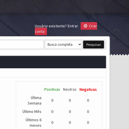
Usuário existente?
Entrar
Criar
conta
Positivas
Neutras
Negativas
Última
0
0
0
Semana
Último Mês
0
0
0
Últimos 6
0
0
0
meses