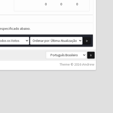
0
0
0
especificado abaixo.
Theme © 2016 iAndrew