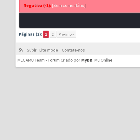
Negativa (-1):
[Sem comentário]
Páginas (2):
1
2
Próximo »
Subir
Lite mode
Contate-nos
MEGAMU Team - Forum Criado por
MyBB
.
Mu Online