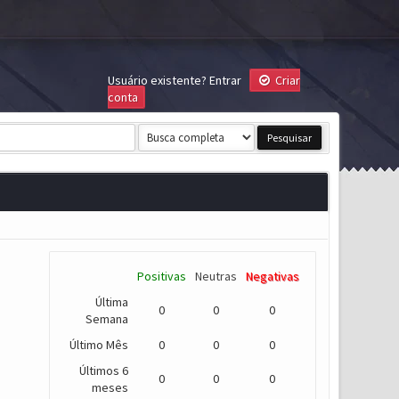
Usuário existente?
Entrar
Criar
conta
Positivas
Neutras
Negativas
Última
0
0
0
Semana
Último Mês
0
0
0
Últimos 6
0
0
0
meses