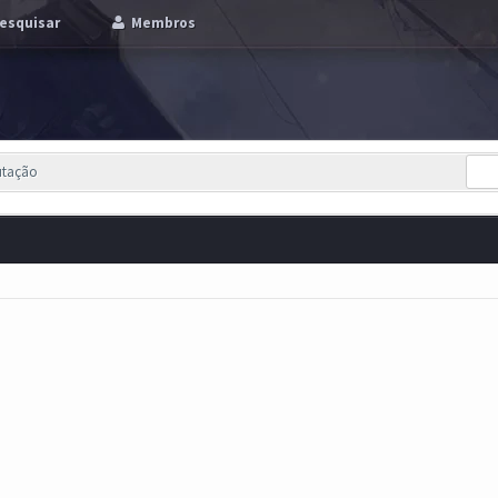
esquisar
Membros
utação