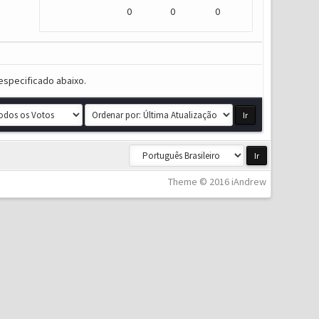
0
0
0
especificado abaixo.
Theme © 2016 iAndrew