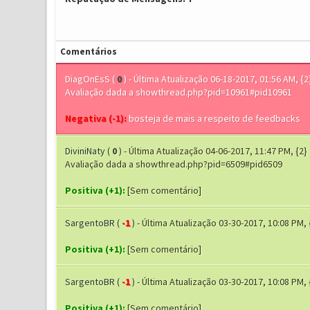
Comentários
DiagOnEsS
(
0
) - Última Atualização 06-18-2017, 01:56 AM, {2
Avaliação dada a showthread.php?pid=10961#pid10961
Negativa (-1):
bosteja de mais a respeito de feedbacks
DiviniNaty
(
0
) - Última Atualização 04-06-2017, 11:47 PM, {2}
Avaliação dada a showthread.php?pid=6509#pid6509
Positiva (+1):
[Sem comentário]
SargentoBR
(
-1
) - Última Atualização 03-30-2017, 10:08 PM, 
Positiva (+1):
[Sem comentário]
SargentoBR
(
-1
) - Última Atualização 03-30-2017, 10:08 PM, 
Positiva (+1):
[Sem comentário]