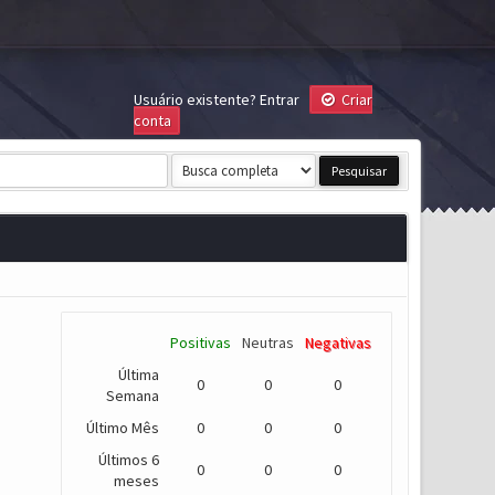
Usuário existente?
Entrar
Criar
conta
Positivas
Neutras
Negativas
Última
0
0
0
Semana
Último Mês
0
0
0
Últimos 6
0
0
0
meses