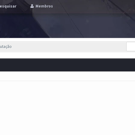
esquisar
Membros
putação