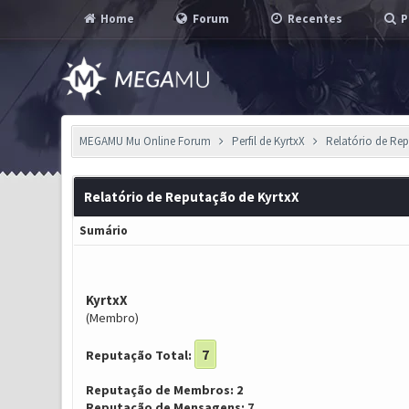
Home
Forum
Recentes
P
MEGAMU Mu Online Forum
Perfil de KyrtxX
Relatório de Re
Relatório de Reputação de KyrtxX
Sumário
KyrtxX
(Membro)
7
Reputação Total:
Reputação de Membros: 2
Reputação de Mensagens: 7