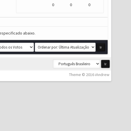
0
0
0
especificado abaixo.
Theme © 2016 iAndrew