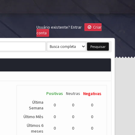
Usuário existente?
Entrar
Criar
conta
Positivas
Neutras
Negativas
Última
0
0
0
Semana
Último Mês
0
0
0
Últimos 6
0
0
0
meses