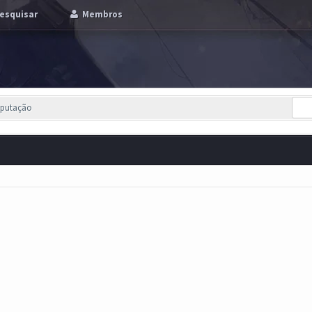
esquisar
Membros
eputação