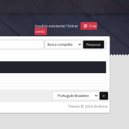
Usuário existente?
Entrar
Criar
conta
Theme © 2016 iAndrew