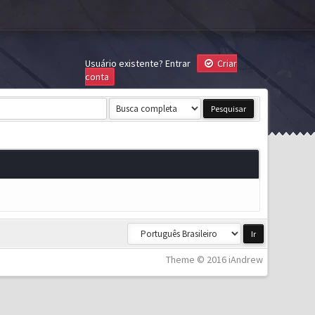
Usuário existente?
Entrar
Criar
conta
Theme © 2016 iAndrew