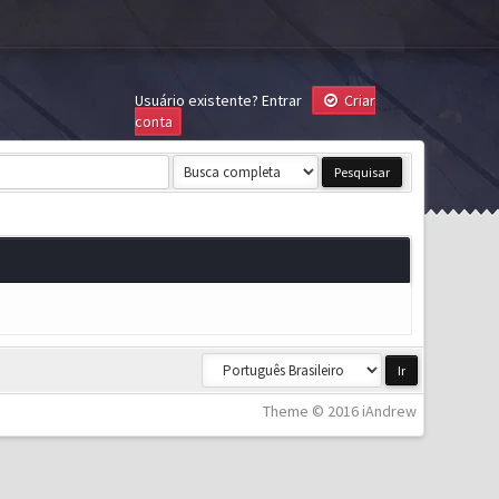
Usuário existente?
Entrar
Criar
conta
Theme © 2016 iAndrew