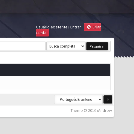
Usuário existente?
Entrar
Criar
conta
Theme © 2016 iAndrew