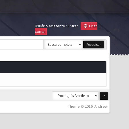
Usuário existente?
Entrar
Criar
conta
Theme © 2016 iAndrew