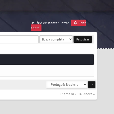
Usuário existente?
Entrar
Criar
conta
Theme © 2016 iAndrew