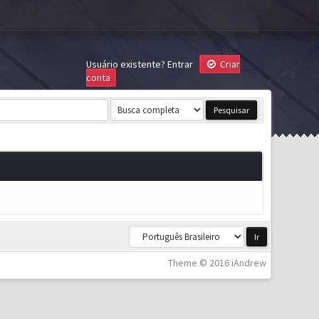
Usuário existente?
Entrar
Criar
conta
Theme © 2016 iAndrew