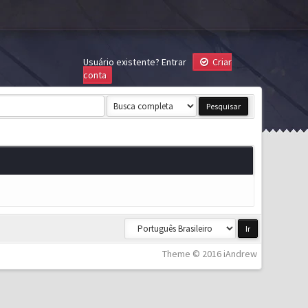
Usuário existente?
Entrar
Criar
conta
Theme © 2016 iAndrew