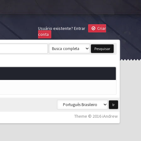
Usuário existente?
Entrar
Criar
conta
Theme © 2016 iAndrew