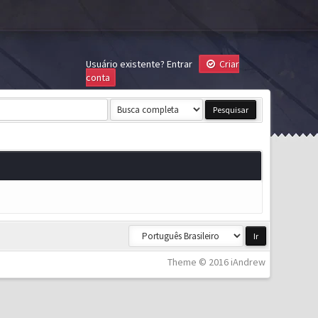
Usuário existente?
Entrar
Criar
conta
Theme © 2016 iAndrew