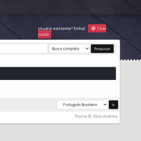
Usuário existente?
Entrar
Criar
conta
Theme © 2016 iAndrew