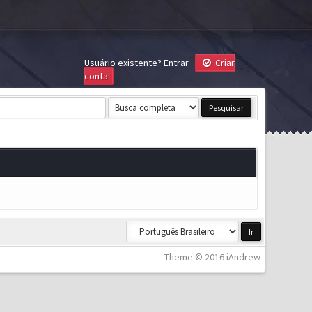
Usuário existente?
Entrar
Criar
conta
Theme © 2016 iAndrew