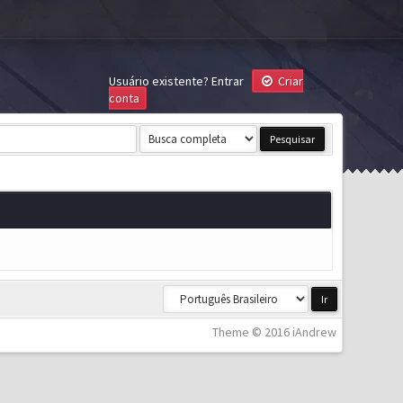
Usuário existente?
Entrar
Criar
conta
Theme © 2016 iAndrew