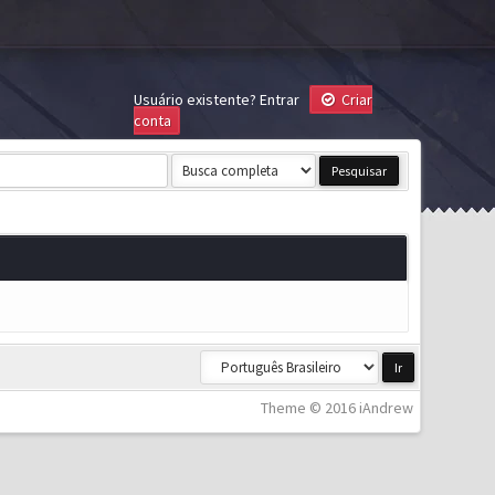
Usuário existente?
Entrar
Criar
conta
Theme © 2016 iAndrew