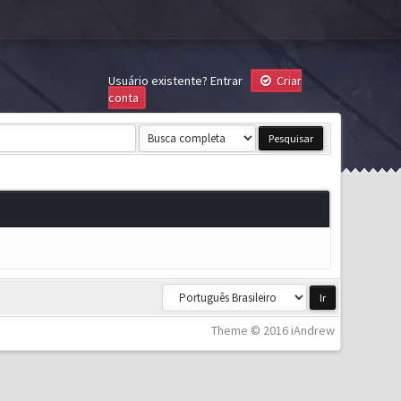
Usuário existente?
Entrar
Criar
conta
Theme © 2016 iAndrew